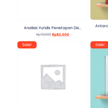
Antara
Analisis Yuridis Penetapan Dis...
Rp
72,000
Rp
62,000
Sale!
Sale!