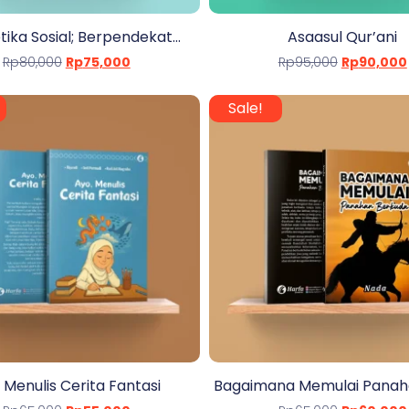
tika Sosial; Berpendekat...
Asaasul Qur’ani
Rp
80,000
Rp
75,000
Rp
95,000
Rp
90,000
Sale!
 Menulis Cerita Fantasi
Bagaimana Memulai Panahan