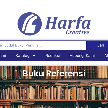
Cari
ami
Katalog
Redaksi
Hubungi Kami
A
Buku Referensi