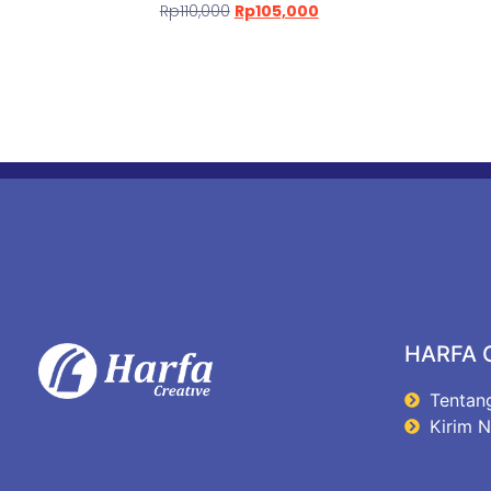
Rp
110,000
Rp
105,000
HARFA 
Tentan
Kirim 