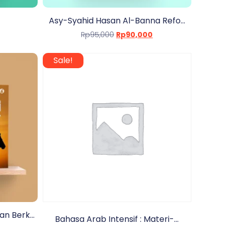
Asy-Syahid Hasan Al-Banna Refo...
Rp
95,000
Rp
90,000
Sale!
 Berk...
Bahasa Arab Intensif : Materi-...