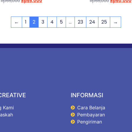
Rp
65,000
Rp
55,000
Rp
65,000
Rp
60,000
←
1
2
3
4
5
…
23
24
25
→
CREATIVE
INFORMASI
g Kami
Cara Belanja
Naskah
Pembayaran
Pengiriman