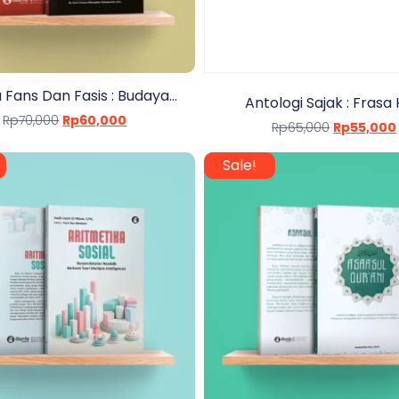
 Fans Dan Fasis : Budaya...
Antologi Sajak : Frasa 
Rp
70,000
Rp
60,000
Rp
65,000
Rp
55,000
Sale!