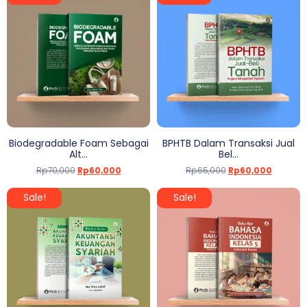
Biodegradable Foam Sebagai
BPHTB Dalam Transaksi Jual
Alt...
Bel...
Rp
70,000
Rp
60,000
Rp
65,000
Rp
60,000
Sale!
Sale!