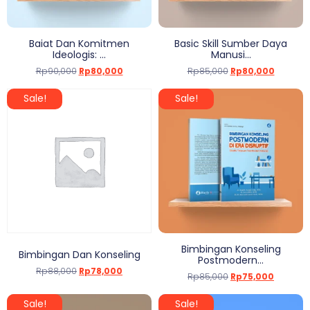
Baiat Dan Komitmen
Basic Skill Sumber Daya
Ideologis: ...
Manusi...
Rp
90,000
Rp
80,000
Rp
85,000
Rp
80,000
Sale!
Sale!
Bimbingan Konseling
Bimbingan Dan Konseling
Postmodern...
Rp
88,000
Rp
78,000
Rp
85,000
Rp
75,000
Sale!
Sale!