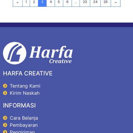
←
1
2
3
4
5
6
…
23
24
25
→
HARFA CREATIVE
Tentang Kami
Kirim Naskah
INFORMASI
Cara Belanja
Pembayaran
Pengiriman