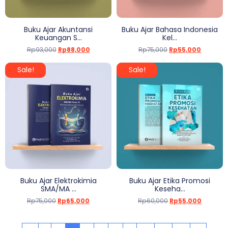
Buku Ajar Akuntansi
Buku Ajar Bahasa Indonesia
Keuangan S...
Kel...
Rp
93,000
Rp
88,000
Rp
75,000
Rp
55,000
Sale!
Sale!
Buku Ajar Elektrokimia
Buku Ajar Etika Promosi
SMA/MA ...
Keseha...
Rp
75,000
Rp
65,000
Rp
60,000
Rp
55,000