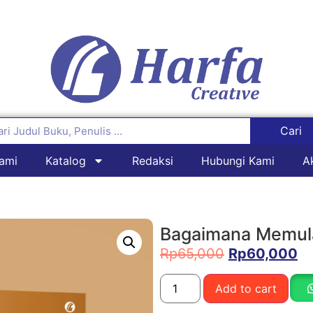
Cari
ami
Katalog
Redaksi
Hubungi Kami
A
Bagaimana Memul
Rp
65,000
Rp
60,000
Add to cart