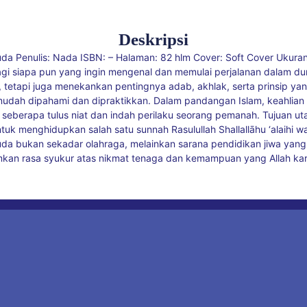
Deskripsi
 Penulis: Nada ISBN: – Halaman: 82 hlm Cover: Soft Cover Ukuran: 
agi siapa pun yang ingin mengenal dan memulai perjalanan dalam du
n, tetapi juga menekankan pentingnya adab, akhlak, serta prinsip yan
 mudah dipahami dan dipraktikkan. Dalam pandangan Islam, keahlian s
 seberapa tulus niat dan indah perilaku seorang pemanah. Tujuan ut
k menghidupkan salah satu sunnah Rasulullah Shallallāhu ‘alaihi
uda bukan sekadar olahraga, melainkan sarana pendidikan jiwa yang
an rasa syukur atas nikmat tenaga dan kemampuan yang Allah kar