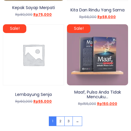
Kepak Sayap Merpati
Kita Dan Rindu Yang Sama
Rp
80,000
Rp
75,000
Rp
68,000
Rp
58,000
Sale!
Sale!
Maaf, Pulsa Anda Tidak
Lembayung Senja
Mencuku...
Rp
60,000
Rp
55,000
Rp
155,000
Rp
150,000
1
2
3
→