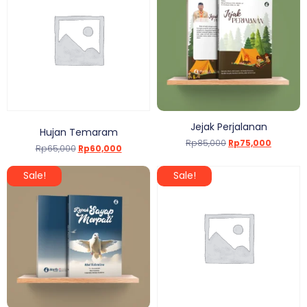
Jejak Perjalanan
Hujan Temaram
Rp
85,000
Rp
75,000
Rp
65,000
Rp
60,000
Sale!
Sale!