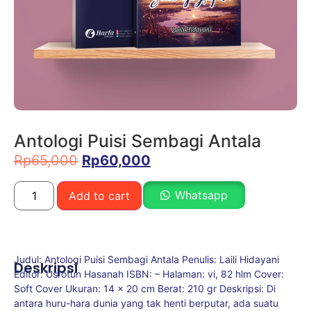
Antologi Puisi Sembagi Antala
Rp
65,000
Rp
60,000
Whatsapp
Add to cart
Judul: Antologi Puisi Sembagi Antala Penulis: Laili Hidayani
Deskripsi
Editor: Usrotun Hasanah ISBN: – Halaman: vi, 82 hlm Cover:
Soft Cover Ukuran: 14 x 20 cm Berat: 210 gr Deskripsi: Di
antara huru-hara dunia yang tak henti berputar, ada suatu