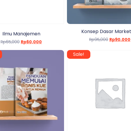
Konsep Dasar Market
Ilmu Manajemen
Rp
95,000
Rp
90,000
Rp
65,000
Rp
60,000
Sale!