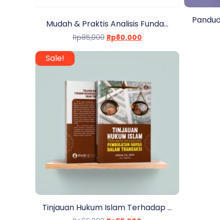
Panduan
Mudah & Praktis Analisis Funda...
Rp
85,000
Rp
80,000
Sale!
Tinjauan Hukum Islam Terhadap ...