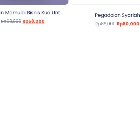
 Memulai Bisnis Kue Unt...
Pegadaian Syariah
Rp
68,000
Rp
58,000
Rp
85,000
Rp
80,000