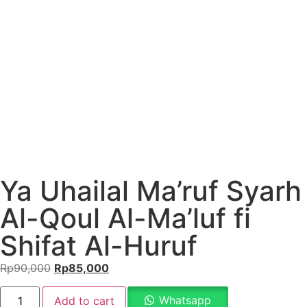
Ya Uhailal Ma’ruf Syarh
Al-Qoul Al-Ma’luf fi
Shifat Al-Huruf
Rp
90,000
Rp
85,000
Whatsapp
Add to cart