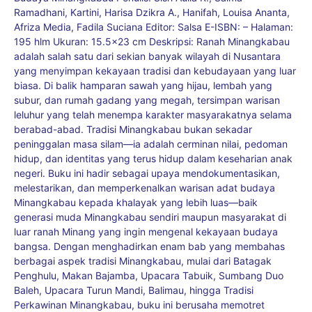
Ramadhani, Kartini, Harisa Dzikra A., Hanifah, Louisa Ananta,
Afriza Media, Fadila Suciana Editor: Salsa E-ISBN: – Halaman:
195 hlm Ukuran: 15.5×23 cm Deskripsi: Ranah Minangkabau
adalah salah satu dari sekian banyak wilayah di Nusantara
yang menyimpan kekayaan tradisi dan kebudayaan yang luar
biasa. Di balik hamparan sawah yang hijau, lembah yang
subur, dan rumah gadang yang megah, tersimpan warisan
leluhur yang telah menempa karakter masyarakatnya selama
berabad-abad. Tradisi Minangkabau bukan sekadar
peninggalan masa silam—ia adalah cerminan nilai, pedoman
hidup, dan identitas yang terus hidup dalam keseharian anak
negeri. Buku ini hadir sebagai upaya mendokumentasikan,
melestarikan, dan memperkenalkan warisan adat budaya
Minangkabau kepada khalayak yang lebih luas—baik
generasi muda Minangkabau sendiri maupun masyarakat di
luar ranah Minang yang ingin mengenal kekayaan budaya
bangsa. Dengan menghadirkan enam bab yang membahas
berbagai aspek tradisi Minangkabau, mulai dari Batagak
Penghulu, Makan Bajamba, Upacara Tabuik, Sumbang Duo
Baleh, Upacara Turun Mandi, Balimau, hingga Tradisi
Perkawinan Minangkabau, buku ini berusaha memotret