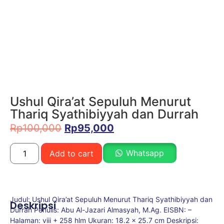
Ushul Qira’at Sepuluh Menurut
Thariq Syathibiyyah dan Durrah
Rp
100,000
Rp
95,000
Whatsapp
Add to cart
Judul: Ushul Qira’at Sepuluh Menurut Thariq Syathibiyyah dan
Deskripsi
Durrah Penulis: Abu Al-Jazari Almasyah, M.Ag. EISBN: –
Halaman: viii + 258 hlm Ukuran: 18.2 x 25.7 cm Deskripsi: