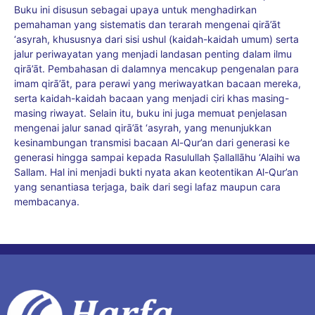
Buku ini disusun sebagai upaya untuk menghadirkan
pemahaman yang sistematis dan terarah mengenai qirā’āt
‘asyrah, khususnya dari sisi ushul (kaidah-kaidah umum) serta
jalur periwayatan yang menjadi landasan penting dalam ilmu
qirā’āt. Pembahasan di dalamnya mencakup pengenalan para
imam qirā’āt, para perawi yang meriwayatkan bacaan mereka,
serta kaidah-kaidah bacaan yang menjadi ciri khas masing-
masing riwayat. Selain itu, buku ini juga memuat penjelasan
mengenai jalur sanad qirā’āt ‘asyrah, yang menunjukkan
kesinambungan transmisi bacaan Al-Qur’an dari generasi ke
generasi hingga sampai kepada Rasulullah Ṣallallāhu ‘Alaihi wa
Sallam. Hal ini menjadi bukti nyata akan keotentikan Al-Qur’an
yang senantiasa terjaga, baik dari segi lafaz maupun cara
membacanya.