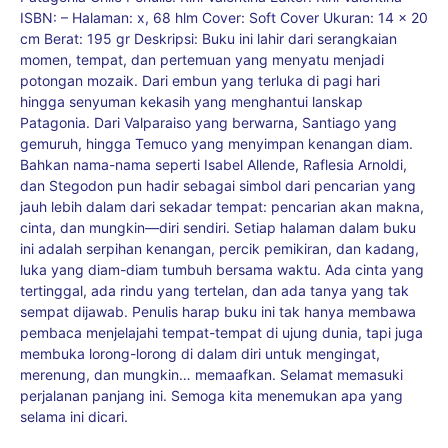
ISBN: – Halaman: x, 68 hlm Cover: Soft Cover Ukuran: 14 x 20
cm Berat: 195 gr Deskripsi: Buku ini lahir dari serangkaian
momen, tempat, dan pertemuan yang menyatu menjadi
potongan mozaik. Dari embun yang terluka di pagi hari
hingga senyuman kekasih yang menghantui lanskap
Patagonia. Dari Valparaiso yang berwarna, Santiago yang
gemuruh, hingga Temuco yang menyimpan kenangan diam.
Bahkan nama-nama seperti Isabel Allende, Raflesia Arnoldi,
dan Stegodon pun hadir sebagai simbol dari pencarian yang
jauh lebih dalam dari sekadar tempat: pencarian akan makna,
cinta, dan mungkin—diri sendiri. Setiap halaman dalam buku
ini adalah serpihan kenangan, percik pemikiran, dan kadang,
luka yang diam-diam tumbuh bersama waktu. Ada cinta yang
tertinggal, ada rindu yang tertelan, dan ada tanya yang tak
sempat dijawab. Penulis harap buku ini tak hanya membawa
pembaca menjelajahi tempat-tempat di ujung dunia, tapi juga
membuka lorong-lorong di dalam diri untuk mengingat,
merenung, dan mungkin… memaafkan. Selamat memasuki
perjalanan panjang ini. Semoga kita menemukan apa yang
selama ini dicari.