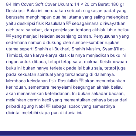
84 hlm Cover: Soft Cover Ukuran: 14 x 20 cm Berat: 180 gr
Deskripsi: Buku ini merupakan sebuah ringkasan padat yang
berusaha menghimpun dua hal utama yang saling melengkapi
yaitu deskripsi fisik Rasulullah ﷺ sebagaimana diriwayatkan
oleh para sahabat, dan penjelasan tentang akhlak luhur beliau
ﷺ yang menjadi teladan sepanjang zaman. Penyusunan yang
sederhana namun didukung oleh sumber-sumber rujukan
utama seperti Shahih al-Bukhari, Shahih Muslim, Syamā’il at-
Tirmidzi, dan karya-karya klasik lainnya menjadikan buku ini
ringan untuk dibaca, tetapi tetap sarat makna. Keistimewaan
buku ini bukan hanya terletak pada isi buku saja, tetapi juga
pada kekuatan spiritual yang terkandung di dalamnya.
Membaca keindahan fisik Rasulullah ﷺ akan menumbuhkan
kerinduan, sementara menyelami keagungan akhlak beliau
akan menanamkan keteladanan. Ini bukan sekadar bacaan,
melainkan cermin kecil yang memantulkan cahaya besar dari
pribadi agung Nabi ﷺ sebagai sosok yang semestinya
dicintai melebihi siapa pun di dunia ini.