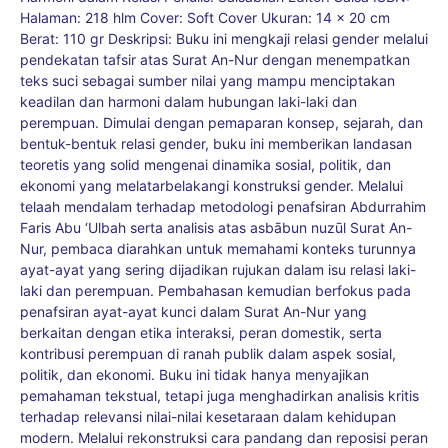
Halaman: 218 hlm Cover: Soft Cover Ukuran: 14 x 20 cm
Berat: 110 gr Deskripsi: Buku ini mengkaji relasi gender melalui
pendekatan tafsir atas Surat An-Nur dengan menempatkan
teks suci sebagai sumber nilai yang mampu menciptakan
keadilan dan harmoni dalam hubungan laki-laki dan
perempuan. Dimulai dengan pemaparan konsep, sejarah, dan
bentuk-bentuk relasi gender, buku ini memberikan landasan
teoretis yang solid mengenai dinamika sosial, politik, dan
ekonomi yang melatarbelakangi konstruksi gender. Melalui
telaah mendalam terhadap metodologi penafsiran Abdurrahim
Faris Abu ‘Ulbah serta analisis atas asbābun nuzūl Surat An-
Nur, pembaca diarahkan untuk memahami konteks turunnya
ayat-ayat yang sering dijadikan rujukan dalam isu relasi laki-
laki dan perempuan. Pembahasan kemudian berfokus pada
penafsiran ayat-ayat kunci dalam Surat An-Nur yang
berkaitan dengan etika interaksi, peran domestik, serta
kontribusi perempuan di ranah publik dalam aspek sosial,
politik, dan ekonomi. Buku ini tidak hanya menyajikan
pemahaman tekstual, tetapi juga menghadirkan analisis kritis
terhadap relevansi nilai-nilai kesetaraan dalam kehidupan
modern. Melalui rekonstruksi cara pandang dan reposisi peran