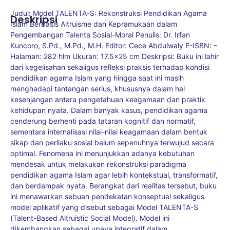
Judul: Model TALENTA-S: Rekonstruksi Pendidikan Agama
Deskripsi
Islam Berbasis Altruisme dan Kepramukaan dalam
Pengembangan Talenta Sosial-Moral Penulis: Dr. Irfan
Kuncoro, S.Pd., M.Pd., M.H. Editor: Cece Abdulwaly E-ISBN: –
Halaman: 282 hlm Ukuran: 17.5×25 cm Deskripsi: Buku ini lahir
dari kegelisahan sekaligus refleksi praksis terhadap kondisi
pendidikan agama Islam yang hingga saat ini masih
menghadapi tantangan serius, khususnya dalam hal
kesenjangan antara pengetahuan keagamaan dan praktik
kehidupan nyata. Dalam banyak kasus, pendidikan agama
cenderung berhenti pada tataran kognitif dan normatif,
sementara internalisasi nilai-nilai keagamaan dalam bentuk
sikap dan perilaku sosial belum sepenuhnya terwujud secara
optimal. Fenomena ini menunjukkan adanya kebutuhan
mendesak untuk melakukan rekonstruksi paradigma
pendidikan agama Islam agar lebih kontekstual, transformatif,
dan berdampak nyata. Berangkat dari realitas tersebut, buku
ini menawarkan sebuah pendekatan konseptual sekaligus
model aplikatif yang disebut sebagai Model TALENTA-S
(Talent-Based Altruistic Social Model). Model ini
dikembangkan sebagai upaya integratif dalam