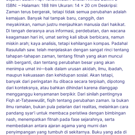
ISBN: – Halaman: 188 hlm Ukuran: 14 x 20 cm Deskripsi:
Zaman terus bergerak, tetapi tidak semua perubahan adalah
kemajuan. Banyak hal tampak baru, canggih, dan
meyakinkan, namun justru menjauhkan manusia dari hakikat.
Di tengah derasnya arus informasi, perdebatan, dan wacana
keagamaan hari ini, umat sering kali sibuk berbicara, namun
miskin arah; kaya analisis, tetapi kehilangan kompas. Padahal
Rasulullah saw. telah menjelaskan dengan sangat rinci tentang
tahapan-tahapan zaman, tentang fitnah yang akan muncul
silih berganti, dan tentang perubahan besar yang akan
menimpa umat ini—baik dalam urusan akidah, ilmu, ibadah,
maupun kekuasaan dan kehidupan sosial. Akan tetapi,
banyak dari peringatan itu dibaca secara terpisah, dipotong
dari konteksnya, atau bahkan dihindari karena dianggap
mengganggu kenyamanan berpikir. Dari sinilah pentingnya
Fiqh at-Taḥawwulāt, fiqih tentang perubahan zaman. Ia bukan
ilmu ramalan, bukan pula pelarian dari realitas, melainkan cara
pandang syar‘i untuk membaca peristiwa dengan bimbingan
nash, menempatkan fitnah pada fase sejarahnya, serta
membedakan antara ajaran agama yang murni dan
penyimpangan yang tumbuh di sekitarnya. Buku yang ada di