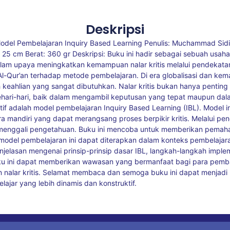
Deskripsi
 Model Pembelajaran Inquiry Based Learning Penulis: Muchammad Sidi
x 25 cm Berat: 360 gr Deskripsi: Buku ini hadir sebagai sebuah usah
m upaya meningkatkan kemampuan nalar kritis melalui pendekatan 
l-Qur’an terhadap metode pembelajaran. Di era globalisasi dan kem
h keahlian yang sangat dibutuhkan. Nalar kritis bukan hanya penti
ehari-hari, baik dalam mengambil keputusan yang tepat maupun da
tif adalah model pembelajaran Inquiry Based Learning (IBL). Model 
 mandiri yang dapat merangsang proses berpikir kritis. Melalui pe
tif menggali pengetahuan. Buku ini mencoba untuk memberikan pem
model pembelajaran ini dapat diterapkan dalam konteks pembelajaran
asan mengenai prinsip-prinsip dasar IBL, langkah-langkah impleme
uku ini dapat memberikan wawasan yang bermanfaat bagi para pemb
nalar kritis. Selamat membaca dan semoga buku ini dapat menjadi
lajar yang lebih dinamis dan konstruktif.