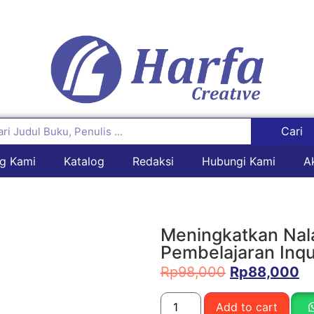
Cari
g Kami
Katalog
Redaksi
Hubungi Kami
A
Meningkatkan Nala
Pembelajaran Inqu
Rp
98,000
Rp
88,000
Add to cart