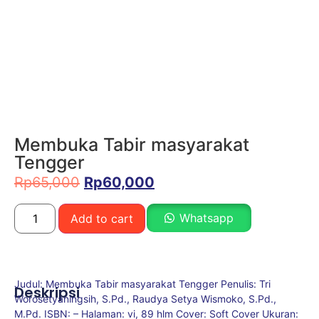
Membuka Tabir masyarakat
Tengger
Rp
65,000
Rp
60,000
Whatsapp
Add to cart
Judul: Membuka Tabir masyarakat Tengger Penulis: Tri
Deskripsi
Worosetyaningsih, S.Pd., Raudya Setya Wismoko, S.Pd.,
M.Pd. ISBN: – Halaman: vi, 89 hlm Cover: Soft Cover Ukuran: