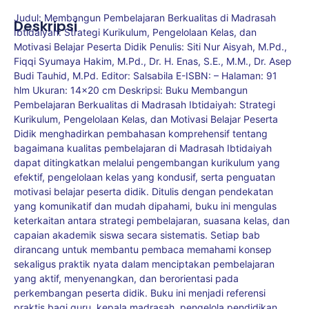
Judul: Membangun Pembelajaran Berkualitas di Madrasah
Deskripsi
Ibtidaiyah: Strategi Kurikulum, Pengelolaan Kelas, dan
Motivasi Belajar Peserta Didik Penulis: Siti Nur Aisyah, M.Pd.,
Fiqqi Syumaya Hakim, M.Pd., Dr. H. Enas, S.E., M.M., Dr. Asep
Budi Tauhid, M.Pd. Editor: Salsabila E-ISBN: – Halaman: 91
hlm Ukuran: 14×20 cm Deskripsi: Buku Membangun
Pembelajaran Berkualitas di Madrasah Ibtidaiyah: Strategi
Kurikulum, Pengelolaan Kelas, dan Motivasi Belajar Peserta
Didik menghadirkan pembahasan komprehensif tentang
bagaimana kualitas pembelajaran di Madrasah Ibtidaiyah
dapat ditingkatkan melalui pengembangan kurikulum yang
efektif, pengelolaan kelas yang kondusif, serta penguatan
motivasi belajar peserta didik. Ditulis dengan pendekatan
yang komunikatif dan mudah dipahami, buku ini mengulas
keterkaitan antara strategi pembelajaran, suasana kelas, dan
capaian akademik siswa secara sistematis. Setiap bab
dirancang untuk membantu pembaca memahami konsep
sekaligus praktik nyata dalam menciptakan pembelajaran
yang aktif, menyenangkan, dan berorientasi pada
perkembangan peserta didik. Buku ini menjadi referensi
praktis bagi guru, kepala madrasah, pengelola pendidikan,