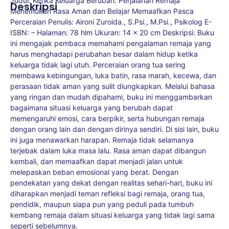
Judul: Ketika Keluarga Berubah: Perjalanan Remaja
Deskripsi
Menemukan Rasa Aman dan Belajar Memaafkan Pasca
Perceraian Penulis: Aironi Zuroida., S.Psi., M.Psi., Psikolog E-
ISBN: – Halaman: 78 hlm Ukuran: 14 x 20 cm Deskripsi: Buku
ini mengajak pembaca memahami pengalaman remaja yang
harus menghadapi perubahan besar dalam hidup ketika
keluarga tidak lagi utuh. Perceraian orang tua sering
membawa kebingungan, luka batin, rasa marah, kecewa, dan
perasaan tidak aman yang sulit diungkapkan. Melalui bahasa
yang ringan dan mudah dipahami, buku ini menggambarkan
bagaimana situasi keluarga yang berubah dapat
memengaruhi emosi, cara berpikir, serta hubungan remaja
dengan orang lain dan dengan dirinya sendiri. Di sisi lain, buku
ini juga menawarkan harapan. Remaja tidak selamanya
terjebak dalam luka masa lalu. Rasa aman dapat dibangun
kembali, dan memaafkan dapat menjadi jalan untuk
melepaskan beban emosional yang berat. Dengan
pendekatan yang dekat dengan realitas sehari-hari, buku ini
diharapkan menjadi teman refleksi bagi remaja, orang tua,
pendidik, maupun siapa pun yang peduli pada tumbuh
kembang remaja dalam situasi keluarga yang tidak lagi sama
seperti sebelumnya.