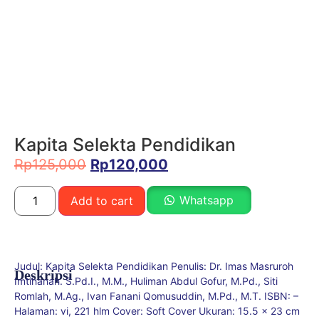
Kapita Selekta Pendidikan
Rp
125,000
Rp
120,000
Whatsapp
Add to cart
Judul: Kapita Selekta Pendidikan Penulis: Dr. Imas Masruroh
Deskripsi
Imtihanah. S.Pd.I., M.M., Huliman Abdul Gofur, M.Pd., Siti
Romlah, M.Ag., Ivan Fanani Qomusuddin, M.Pd., M.T. ISBN: –
Halaman: vi, 221 hlm Cover: Soft Cover Ukuran: 15.5 x 23 cm