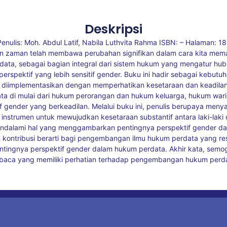
Deskripsi
nulis: Moh. Abdul Latif, Nabila Luthvita Rahma ISBN: – Halaman: 18
an zaman telah membawa perubahan signifikan dalam cara kita m
ta, sebagai bagian integral dari sistem hukum yang mengatur hub
 perspektif yang lebih sensitif gender. Buku ini hadir sebagai keb
diimplementasikan dengan memperhatikan kesetaraan dan keadila
a di mulai dari hukum perorangan dan hukum keluarga, hukum war
 gender yang berkeadilan. Melalui buku ini, penulis berupaya menyaj
instrumen untuk mewujudkan kesetaraan substantif antara laki-l
 mendalami hal yang menggambarkan pentingnya perspektif gender d
kontribusi berarti bagi pengembangan ilmu hukum perdata yang resp
ingnya perspektif gender dalam hukum perdata. Akhir kata, semog
mbaca yang memiliki perhatian terhadap pengembangan hukum perda