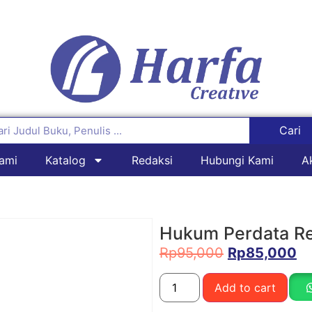
Cari
ami
Katalog
Redaksi
Hubungi Kami
A
Hukum Perdata Re
Rp
95,000
Rp
85,000
Add to cart