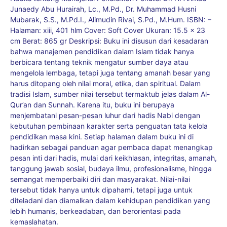
Junaedy Abu Hurairah, Lc., M.Pd., Dr. Muhammad Husni
Mubarak, S.S., M.Pd.I., Alimudin Rivai, S.Pd., M.Hum. ISBN: –
Halaman: xiii, 401 hlm Cover: Soft Cover Ukuran: 15.5 x 23
cm Berat: 865 gr Deskripsi: Buku ini disusun dari kesadaran
bahwa manajemen pendidikan dalam Islam tidak hanya
berbicara tentang teknik mengatur sumber daya atau
mengelola lembaga, tetapi juga tentang amanah besar yang
harus ditopang oleh nilai moral, etika, dan spiritual. Dalam
tradisi Islam, sumber nilai tersebut termaktub jelas dalam Al-
Qur’an dan Sunnah. Karena itu, buku ini berupaya
menjembatani pesan-pesan luhur dari hadis Nabi dengan
kebutuhan pembinaan karakter serta penguatan tata kelola
pendidikan masa kini. Setiap halaman dalam buku ini di
hadirkan sebagai panduan agar pembaca dapat menangkap
pesan inti dari hadis, mulai dari keikhlasan, integritas, amanah,
tanggung jawab sosial, budaya ilmu, profesionalisme, hingga
semangat memperbaiki diri dan masyarakat. Nilai-nilai
tersebut tidak hanya untuk dipahami, tetapi juga untuk
diteladani dan diamalkan dalam kehidupan pendidikan yang
lebih humanis, berkeadaban, dan berorientasi pada
kemaslahatan.