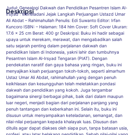
Judul: Genealogi Dakwah dan Pendidikan Pesantren Islam Al-
Deskripsi
Irsyad : Meneladani Jejak Langkah Perjuangan Ustazd Umar
Ali Abdat – Rahimahullah Penulis: Edi Suwanto Editor: Irfan
Kuncoro ISBN: – Halaman: 184 hlm Cover: Soft Cover Ukuran:
17.6 x 25 cm Berat: 400 gr Deskripsi: Buku ini hadir sebagai
upaya untuk merekam, merawat, dan mengabadikan salah
satu sejarah penting dalam perjalanan dakwah dan
pendidikan Islam di Indonesia, yakni lahir dan tumbuhnya
Pesantren Islam Al-Irsyad Tengaran (PIAT). Dengan
pendekatan naratif dan gaya bahasa yang ringan, buku ini
menyajikan kisah perjuangan tokoh-tokoh, seperti almarhum
Ustaz Umar Ali Abdat, rahimahullah yang dengan penuh
keikhlasan dan kesungguhan telah meletakkan pondasi
dakwah dan pendidikan yang kokoh. Juga tergambar
bagaimana sinergi berbagai pihak, baik dari dalam maupun
luar negeri, menjadi bagian dari perjalanan panjang yang
penuh tantangan dan keberkahan ini. Selain itu, buku ini
disusun untuk menyampaikan keteladanan, semangat, dan
nilai-nilai perjuangan kepada khalayak luas. Disusun dan
ditulis agar dapat diakses oleh siapa pun, tanpa batasan usia,
profesi, atau latar belakang pendidikan. Sebab nilai-nilai yang