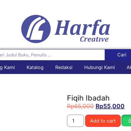
Cari
g Kami
Katalog
Redaksi
Hubungi Kami
A
Fiqih Ibadah
Rp
65,000
Rp
55,000
Add to cart