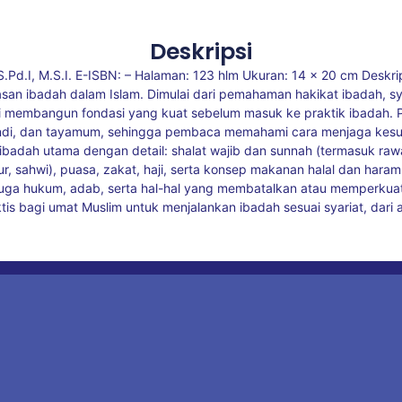
Deskripsi
 S.Pd.I, M.S.I. E-ISBN: – Halaman: 123 hlm Ukuran: 14 x 20 cm Deskr
dasan ibadah dalam Islam. Dimulai dari pemahaman hakikat ibadah, sy
ini membangun fondasi yang kuat sebelum masuk ke praktik ibadah. P
, mandi, dan tayamum, sehingga pembaca memahami cara menjaga kesuc
 ibadah utama dengan detail: shalat wajib dan sunnah (termasuk rawat
kur, sahwi), puasa, zakat, haji, serta konsep makanan halal dan hara
 juga hukum, adab, serta hal-hal yang membatalkan atau memperkua
tis bagi umat Muslim untuk menjalankan ibadah sesuai syariat, dari as