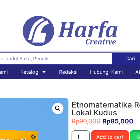
Cari
ami
Katalog
Redaksi
Hubungi Kami
A
Etnomatematika Re
Lokal Kudus
Rp
90,000
Rp
85,000
Add to cart