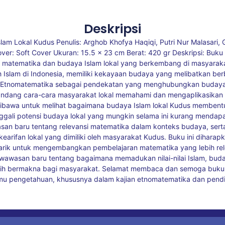
Deskripsi
lam Lokal Kudus Penulis: Arghob Khofya Haqiqi, Putri Nur Malasari, G
ver: Soft Cover Ukuran: 15.5 x 23 cm Berat: 420 gr Deskripsi: Buku
 matematika dan budaya Islam lokal yang berkembang di masyaraka
ah Islam di Indonesia, memiliki kekayaan budaya yang melibatkan b
 Etnomatematika sebagai pendekatan yang menghubungkan budaya
dang cara-cara masyarakat lokal memahami dan mengaplikasikan m
dibawa untuk melihat bagaimana budaya Islam lokal Kudus membentuk
ggali potensi budaya lokal yang mungkin selama ini kurang menda
san baru tentang relevansi matematika dalam konteks budaya, ser
earifan lokal yang dimiliki oleh masyarakat Kudus. Buku ini diharap
rik untuk mengembangkan pembelajaran matematika yang lebih relev
wawasan baru tentang bagaimana memadukan nilai-nilai Islam, buda
bih bermakna bagi masyarakat. Selamat membaca dan semoga buku 
lmu pengetahuan, khususnya dalam kajian etnomatematika dan pendid