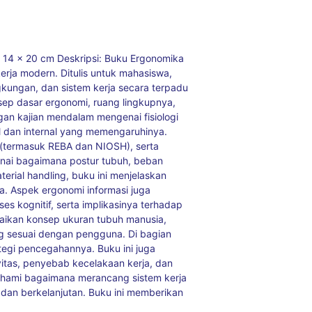
n: 14 x 20 cm Deskripsi: Buku Ergonomika
rja modern. Ditulis untuk mahasiswa,
ingkungan, dan sistem kerja secara terpadu
nsep dasar ergonomi, ruang lingkupnya,
n kajian mendalam mengenai fisiologi
nal dan internal yang memengaruhinya.
o (termasuk REBA dan NIOSH), serta
ai bagaimana postur tubuh, beban
erial handling, buku ini menjelaskan
ra. Aspek ergonomi informasi juga
es kognitif, serta implikasinya terhadap
raikan konsep ukuran tubuh manusia,
ang sesuai dengan pengguna. Di bagian
tegi pencegahannya. Buku ini juga
itas, penyebab kecelakaan kerja, dan
hami bagaimana merancang sistem kerja
 dan berkelanjutan. Buku ini memberikan