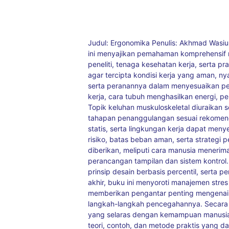
Judul: Ergonomika Penulis: Akhmad Wasiur 
ini menyajikan pemahaman komprehensif m
peneliti, tenaga kesehatan kerja, serta p
agar tercipta kondisi kerja yang aman, n
serta peranannya dalam menyesuaikan pe
kerja, cara tubuh menghasilkan energi, pe
Topik keluhan muskuloskeletal diuraikan 
tahapan penanggulangan sesuai rekomen
statis, serta lingkungan kerja dapat men
risiko, batas beban aman, serta strategi 
diberikan, meliputi cara manusia menerima
perancangan tampilan dan sistem kontrol
prinsip desain berbasis percentil, serta
akhir, buku ini menyoroti manajemen stre
memberikan pengantar penting mengenai k
langkah-langkah pencegahannya. Secara
yang selaras dengan kemampuan manusia, s
teori, contoh, dan metode praktis yang d