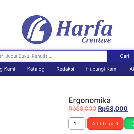
Cari
g Kami
Katalog
Redaksi
Hubungi Kami
A
Ergonomika
Rp
68,000
Rp
58,000
Add to cart