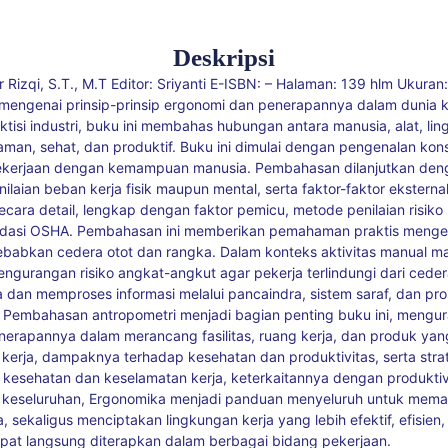
Deskripsi
Rizqi, S.T., M.T Editor: Sriyanti E-ISBN: – Halaman: 139 hlm Ukura
engenai prinsip-prinsip ergonomi dan penerapannya dalam dunia ke
raktisi industri, buku ini membahas hubungan antara manusia, alat, l
yaman, sehat, dan produktif. Buku ini dimulai dengan pengenalan ko
kerjaan dengan kemampuan manusia. Pembahasan dilanjutkan denga
nilaian beban kerja fisik maupun mental, serta faktor-faktor ekster
secara detail, lengkap dengan faktor pemicu, metode penilaian risik
dasi OSHA. Pembahasan ini memberikan pemahaman praktis mengen
yebabkan cedera otot dan rangka. Dalam konteks aktivitas manual mat
pengurangan risiko angkat-angkut agar pekerja terlindungi dari cede
 dan memproses informasi melalui pancaindra, sistem saraf, dan pros
. Pembahasan antropometri menjadi bagian penting buku ini, mengu
 penerapannya dalam merancang fasilitas, ruang kerja, dan produk y
s kerja, dampaknya terhadap kesehatan dan produktivitas, serta stra
esehatan dan keselamatan kerja, keterkaitannya dengan produktiv
 keseluruhan, Ergonomika menjadi panduan menyeluruh untuk mema
ekaligus menciptakan lingkungan kerja yang lebih efektif, efisien,
apat langsung diterapkan dalam berbagai bidang pekerjaan.