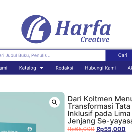
Cari
ami
Katalog
Redaksi
Hubungi Kami
A
Dari Koitmen Menu
Transformasi Tata
Inklusif pada Lima
Jenjang Se-yayas
Rp
65,000
Rp
55,000