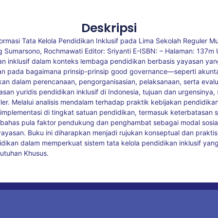
Deskripsi
formasi Tata Kelola Pendidikan Inklusif pada Lima Sekolah Reguler M
 Sumarsono, Rochmawati Editor: Sriyanti E-ISBN: – Halaman: 137m U
an inklusif dalam konteks lembaga pendidikan berbasis yayasan ya
kan pada bagaimana prinsip-prinsip good governance—seperti akuntabil
kan dalam perencanaan, pengorganisasian, pelaksanaan, serta evaluas
san yuridis pendidikan inklusif di Indonesia, tujuan dan urgensinya,
r. Melalui analisis mendalam terhadap praktik kebijakan pendidikan i
 implementasi di tingkat satuan pendidikan, termasuk keterbatasan
dibahas pula faktor pendukung dan penghambat sebagai modal sosial
yayasan. Buku ini diharapkan menjadi rujukan konseptual dan prakti
dikan dalam memperkuat sistem tata kelola pendidikan inklusif yang
butuhan Khusus.