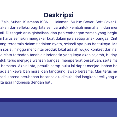
Deskripsi
ani Zain, Suherli Kusmana ISBN: – Halaman: 60 hlm Cover: Soft Cover 
ajakan dan refleksi bagi kita semua untuk kembali memahami dan mer
mbali. Di tengah arus globalisasi dan perkembangan zaman yang beg
inkan harus semakin mengakar kuat dalam jiwa setiap anak bangsa. Ci
 yang tercermin dalam tindakan nyata, sekecil apa pun bentuknya. 
osial, hingga mencintai produk lokal adalah wujud konkret dari nasio
 cinta terhadap tanah air Indonesia yang kaya akan sejarah, budaya, 
uk terus menjaga warisan bangsa, mempererat persatuan, serta m
ersama. Akhir kata, penulis harap buku ini dapat menjadi bahan b
r adalah kewajiban moral dan tanggung jawab bersama. Mari terus
i, karena perubahan besar selalu dimulai dari langkah kecil yang 
ta jaga Indonesia dengan hati.