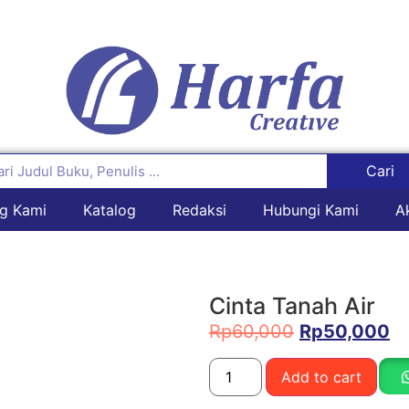
Cari
g Kami
Katalog
Redaksi
Hubungi Kami
A
Cinta Tanah Air
Rp
60,000
Rp
50,000
Add to cart