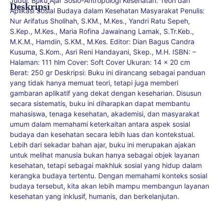
Judul: Buku Ajar Sosio-Antropologi Kesehatan: Teori dan
Deskripsi
Aplikasi Sosial Budaya dalam Kesehatan Masyarakat Penulis:
Nur Arifatus Sholihah, S.KM., M.Kes., Yandri Ratu Sepeh,
S.Kep., M.Kes., Maria Rofina Jawainang Lamak, S.Tr.Keb.,
M.K.M., Hamdin, S.KM., M.Kes. Editor: Dian Bagus Candra
Kusuma, S.Kom., Asri Reni Handayani, Skep., M.H. ISBN: –
Halaman: 111 hlm Cover: Soft Cover Ukuran: 14 x 20 cm
Berat: 250 gr Deskripsi: Buku ini dirancang sebagai panduan
yang tidak hanya memuat teori, tetapi juga memberi
gambaran aplikatif yang dekat dengan keseharian. Disusun
secara sistematis, buku ini diharapkan dapat membantu
mahasiswa, tenaga kesehatan, akademisi, dan masyarakat
umum dalam memahami keterkaitan antara aspek sosial
budaya dan kesehatan secara lebih luas dan kontekstual.
Lebih dari sekadar bahan ajar, buku ini merupakan ajakan
untuk melihat manusia bukan hanya sebagai objek layanan
kesehatan, tetapi sebagai makhluk sosial yang hidup dalam
kerangka budaya tertentu. Dengan memahami konteks sosial
budaya tersebut, kita akan lebih mampu membangun layanan
kesehatan yang inklusif, humanis, dan berkelanjutan.