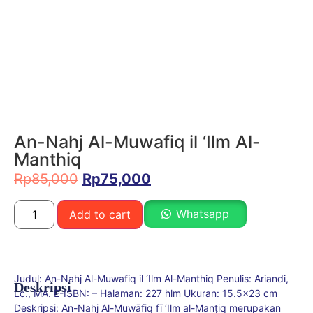
An-Nahj Al-Muwafiq il ‘Ilm Al-
Manthiq
Rp
85,000
Rp
75,000
Whatsapp
Add to cart
Judul: An-Nahj Al-Muwafiq il ‘Ilm Al-Manthiq Penulis: Ariandi,
Deskripsi
Lc., MA. E-ISBN: – Halaman: 227 hlm Ukuran: 15.5×23 cm
Deskripsi: An-Nahj Al-Muwāfiq fī ‘Ilm al-Manṭiq merupakan