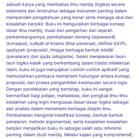
sebuah karya yang membahas ilmu manṭiq (logika) secara
sistematis dan terstruktur sebagai instrumen penting dalam
memperoleh pengetahuan yang benar serta menjaga akal dari
kesalahan berpikir. Buku ini menguraikan berbagai konsep
dasar ilmu manṭiq, mulai dari pengertian dan sejarah
perkembangannya, pembahasan tentang taṣawwurāt
(konsepsi), kulliyāt al-khams (lima universal), definisi (ta‘rīf),
qaḍiyyah (proposisi), hingga berbagai bentuk istidlāl
(penalaran) dan qiyās (silogisme). Selain menjelaskan teori-
teori logika klasik yang berkembang dalam tradisi intelektual
Islam, buku ini juga menyajikan contoh-contoh aplikatif yang
memudahkan pembaca memahami hubungan antara konsep,
proposisi, dan proses pengambilan kesimpulan secara logis.
Dengan pendekatan yang bertahap, buku ini sangat
bermanfaat bagi pelajar, mahasiswa, dan pengkaji ilmu-ilmu
keislaman yang ingin menguasai dasar-dasar logika sebagai
alat analisis dalam memahami berbagai disiplin ilmu.
Pembahasan mengenai klasifikasi konsep, bentuk-bentuk
penalaran, metode argumentasi, serta kesalahan-kesalahan
berpikir menjadikan buku ini sebagai salah satu referensi
penting dalam studi manṭiq. Melalui kajian yang komprehensif,