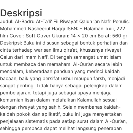
Deskripsi
Judul: Al-Badru At-Ta’li’ Fii Riwayat Qalun ‘an Nafi’ Penulis:
Mohammed Nasheerul Haqqi ISBN: – Halaman: xxii, 222
hlm Cover: Soft Cover Ukuran: 14 x 20 cm Berat: 560 gr
Deskripsi: Buku ini disusun sebagai bentuk perhatian dan
cinta terhadap warisan ilmu qira’at, khususnya riwayat
Qalun dari Imam Nafi’. Di tengah semangat umat Islam
untuk membaca dan memahami Al-Qur’an secara lebih
mendalam, keberadaan panduan yang merinci kaidah
bacaan, baik yang bersifat ushul maupun farsh, menjadi
sangat penting. Tidak hanya sebagai pelengkap dalam
pembelajaran, tetapi juga sebagai upaya menjaga
kemurnian lisan dalam melafalkan Kalamullah sesuai
dengan riwayat yang sahih. Selain membahas kaidah-
kaidah pokok dan aplikatif, buku ini juga menyertakan
penjelasan sistematis pada setiap surat dalam Al-Qur’an,
sehingga pembaca dapat melihat langsung penerapan