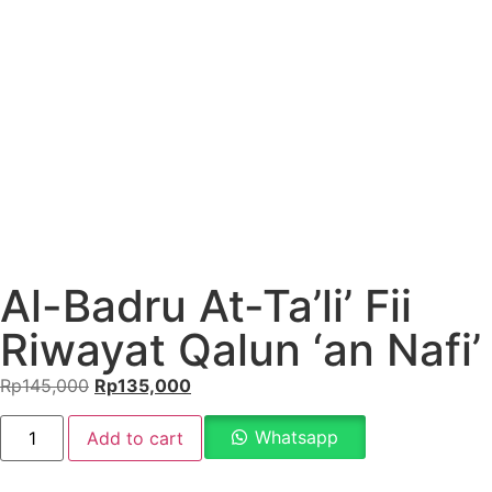
Al-Badru At-Ta’li’ Fii
Riwayat Qalun ‘an Nafi’
Rp
145,000
Rp
135,000
Whatsapp
Add to cart