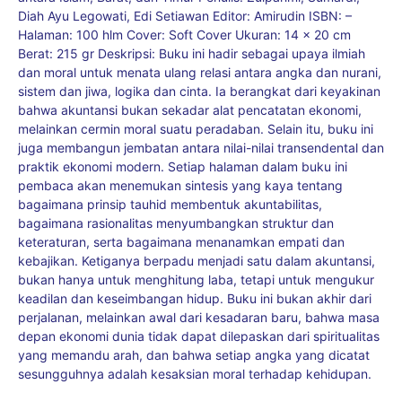
Diah Ayu Legowati, Edi Setiawan Editor: Amirudin ISBN: –
Halaman: 100 hlm Cover: Soft Cover Ukuran: 14 x 20 cm
Berat: 215 gr Deskripsi: Buku ini hadir sebagai upaya ilmiah
dan moral untuk menata ulang relasi antara angka dan nurani,
sistem dan jiwa, logika dan cinta. Ia berangkat dari keyakinan
bahwa akuntansi bukan sekadar alat pencatatan ekonomi,
melainkan cermin moral suatu peradaban. Selain itu, buku ini
juga membangun jembatan antara nilai-nilai transendental dan
praktik ekonomi modern. Setiap halaman dalam buku ini
pembaca akan menemukan sintesis yang kaya tentang
bagaimana prinsip tauhid membentuk akuntabilitas,
bagaimana rasionalitas menyumbangkan struktur dan
keteraturan, serta bagaimana menanamkan empati dan
kebajikan. Ketiganya berpadu menjadi satu dalam akuntansi,
bukan hanya untuk menghitung laba, tetapi untuk mengukur
keadilan dan keseimbangan hidup. Buku ini bukan akhir dari
perjalanan, melainkan awal dari kesadaran baru, bahwa masa
depan ekonomi dunia tidak dapat dilepaskan dari spiritualitas
yang memandu arah, dan bahwa setiap angka yang dicatat
sesungguhnya adalah kesaksian moral terhadap kehidupan.