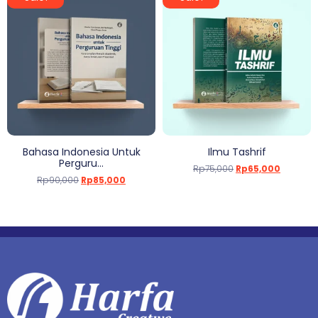
Bahasa Indonesia Untuk
Ilmu Tashrif
Perguru...
Rp
75,000
Rp
65,000
Rp
90,000
Rp
85,000