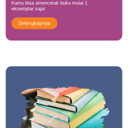
Kamu bisa amencetak buku mulai 1
eksemplar saja!
Selengkapnya